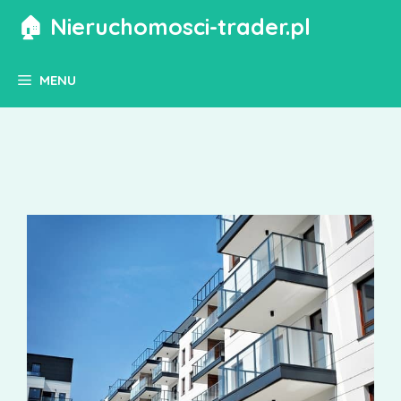
Przejdź
🏠 Nieruchomosci-trader.pl
do
treści
MENU