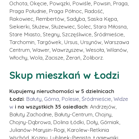
Ochota, Okęcie, Powązki, Powiśle, Powsin, Praga,
Praga Południe, Praga Północ, Radość,
Rakowiec, Rembertów, Sadyba, Saska Kępa,
Siekierki, Służew, Służewiec, Solec, Stara Miłosna,
Stare Miasto, Stegny, Szczęśliwice, Śródmieście,
Tarchomin, Targówek, Ursus, Ursynów, Warszawa
Centrum, Wawer, Wawrzyszew, Wesoła, Wilanów,
Włochy, Wola, Zacisze, Żerań, Żoliborz.
Skup mieszkań w Łodzi
Kupujemy nieruchomości w 5 dzielnicach
Łodzi
:
Bałuty
,
Górna
,
Polesie
,
Śródmieście
,
Widze
w
i na wszystkich 35 osiedlach
: Andrzejów,
Bałuty Zachodnie, Bałuty-Centrum, Chojny,
Chojny-Dąbrowa, Dolina Łódki, Doły, Górniak,
Julianów-Marysin-Rogi, Karolew-Retkinia
Wschód, Koziny, Lublinek-Pienista, Łagiewniki,