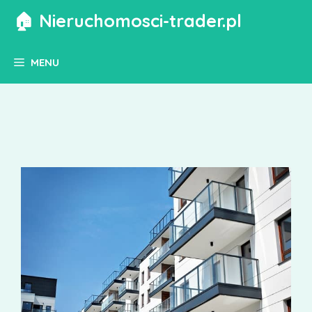
Przejdź
🏠 Nieruchomosci-trader.pl
do
treści
MENU