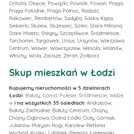
Ochota, Okęcie, Powązki, Powiśle, Powsin, Praga,
Praga Południe, Praga Północ, Radość,
Rakowiec, Rembertów, Sadyba, Saska Kępa,
Siekierki, Służew, Służewiec, Solec, Stara Miłosna,
Stare Miasto, Stegny, Szczęśliwice, Śródmieście,
Tarchomin, Targówek, Ursus, Ursynów, Warszawa
Centrum, Wawer, Wawrzyszew, Wesoła, Wilanów,
Włochy, Wola, Zacisze, Żerań, Żoliborz.
Skup mieszkań w Łodzi
Kupujemy nieruchomości w 5 dzielnicach
Łodzi
:
Bałuty
,
Górna
,
Polesie
,
Śródmieście
,
Widze
w
i na wszystkich 35 osiedlach
: Andrzejów,
Bałuty Zachodnie, Bałuty-Centrum, Chojny,
Chojny-Dąbrowa, Dolina Łódki, Doły, Górniak,
Julianów-Marysin-Rogi, Karolew-Retkinia
Wschód, Koziny, Lublinek-Pienista, Łagiewniki,