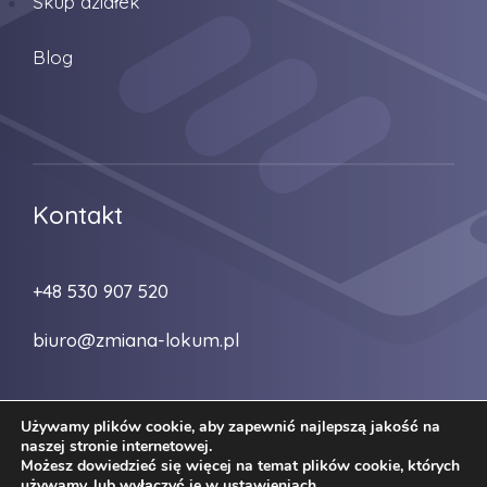
Skup działek
Blog
Kontakt
+48 530 907 520
biuro@zmiana-lokum.pl
Używamy plików cookie, aby zapewnić najlepszą jakość na
naszej stronie internetowej.
Możesz dowiedzieć się więcej na temat plików cookie, których
używamy, lub wyłączyć je w
ustawieniach
.