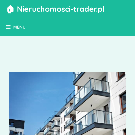
Przejdź
🏠 Nieruchomosci-trader.pl
do
treści
MENU