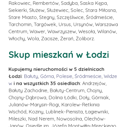
Rakowiec, Rembertów, Sadyba, Saska Kępa,
Siekierki, Służew, Służewiec, Solec, Stara Miłosna,
Stare Miasto, Stegny, Szczęśliwice, Śródmieście,
Tarchomin, Targówek, Ursus, Ursynów, Warszawa
Centrum, Wawer, Wawrzyszew, Wesoła, Wilanów,
Włochy, Wola, Zacisze, Żerań, Żoliborz.
Skup mieszkań w Łodzi
Kupujemy nieruchomości w 5 dzielnicach
Łodzi
:
Bałuty
,
Górna
,
Polesie
,
Śródmieście
,
Widze
w
i na wszystkich 35 osiedlach
: Andrzejów,
Bałuty Zachodnie, Bałuty-Centrum, Chojny,
Chojny-Dąbrowa, Dolina Łódki, Doły, Górniak,
Julianów-Marysin-Rogi, Karolew-Retkinia
Wschód, Koziny, Lublinek-Pienista, Łagiewniki,
Mileszki, Nad Nerem, Nowosolna, Olechów-
Janów, Osiedle im. Józefa Montwiłła-Mireckiego,