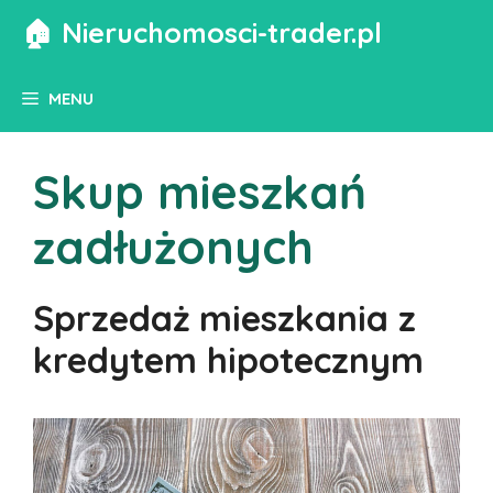
Przejdź
🏠 Nieruchomosci-trader.pl
do
treści
MENU
Skup mieszkań
zadłużonych
Sprzedaż mieszkania z
kredytem hipotecznym