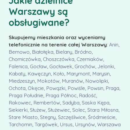
Jakie dzielnice
Warszawy są
obsługiwane?
Skupujemy mieszkania oraz wyceniamy
telefonicznie na terenie całej Warszawy
:
Anin
,
Bemowo
,
Białołęka
,
Bielany
,
Bródno
,
Chomiczówka
,
Choszczówka
,
Czerniaków
,
Falenica
,
Gocław
,
Gocławek
,
Grochów
,
Jelonki
,
Kabaty
,
Kawęczyn
,
Koło
,
Marymont
,
Marysin
,
Miedzeszyn
,
Mokotów
,
Muranów
,
Nowolipki
,
Ochota
,
Okęcie
,
Powązki
,
Powiśle
,
Powsin
,
Praga
,
Praga Południe
,
Praga Północ
,
Radość
,
Rakowiec
,
Rembertów
,
Sadyba
,
Saska Kępa
,
Siekierki
,
Służew
,
Służewiec
,
Solec
,
Stara Miłosna
,
Stare Miasto
,
Stegny
,
Szczęśliwice
,
Śródmieście
,
Tarchomin
,
Targówek
,
Ursus
,
Ursynów
,
Warszawa