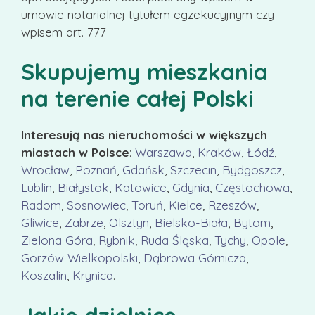
umowie notarialnej tytułem egzekucyjnym czy
wpisem art. 777
Skupujemy mieszkania
na terenie całej Polski
Interesują nas nieruchomości w większych
miastach w Polsce
:
Warszawa
,
Kraków
,
Łódź
,
Wrocław
,
Poznań
,
Gdańsk
,
Szczecin
,
Bydgoszcz
,
Lublin
,
Białystok
,
Katowice
,
Gdynia
,
Częstochowa
,
Radom
,
Sosnowiec
,
Toruń
,
Kielce
,
Rzeszów
,
Gliwice
,
Zabrze
,
Olsztyn
,
Bielsko-Biała
,
Bytom
,
Zielona Góra
,
Rybnik
,
Ruda Śląska
,
Tychy
,
Opole
,
Gorzów Wielkopolski
,
Dąbrowa Górnicza
,
Koszalin
,
Krynica
.