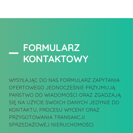
FORMULARZ
KONTAKTOWY
WYSYŁAJĄC DO NAS FORMULARZ ZAPYTANIA
OFERTOWEGO JEDNOCZEŚNIE PRZYJMUJĄ
PAŃSTWO DO WIADOMOŚCI ORAZ ZGADZAJĄ
SIĘ NA UŻYCIE SWOICH DANYCH JEDYNIE DO
KONTAKTU, PROCESU WYCENY ORAZ
PRZYGOTOWANIA TRANSAKCJI
SPRZEDAŻOWEJ NIERUCHOMOŚCI.