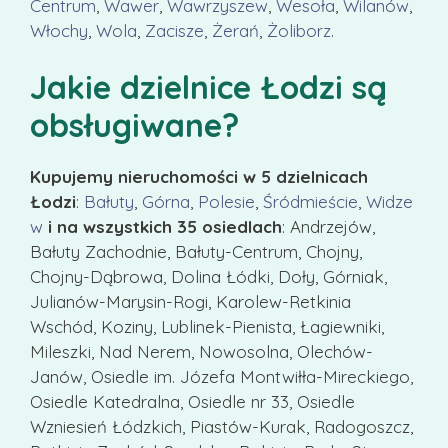
Centrum
,
Wawer
,
Wawrzyszew
,
Wesoła
,
Wilanów
,
Włochy
,
Wola
,
Zacisze
,
Żerań
,
Żoliborz
.
Jakie dzielnice Łodzi są
obsługiwane?
Kupujemy nieruchomości w 5 dzielnicach
Łodzi
:
Bałuty
,
Górna
,
Polesie
,
Śródmieście
,
Widze
w
i na wszystkich 35 osiedlach
: Andrzejów,
Bałuty Zachodnie, Bałuty-Centrum, Chojny,
Chojny-Dąbrowa, Dolina Łódki, Doły, Górniak,
Julianów-Marysin-Rogi, Karolew-Retkinia
Wschód, Koziny, Lublinek-Pienista, Łagiewniki,
Mileszki, Nad Nerem, Nowosolna, Olechów-
Janów, Osiedle im. Józefa Montwiłła-Mireckiego,
Osiedle Katedralna, Osiedle nr 33, Osiedle
Wzniesień Łódzkich, Piastów-Kurak, Radogoszcz,