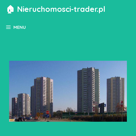
Przejdź
🏠 Nieruchomosci-trader.pl
do
treści
MENU