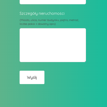
Szczegóły nieruchomości
(Miasto, ulica, numer budynku, piętro, metraż,
liczba pokoi + dowolny opis)