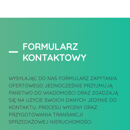
FORMULARZ
KONTAKTOWY
WYSYŁAJĄC DO NAS FORMULARZ ZAPYTANIA
OFERTOWEGO JEDNOCZEŚNIE PRZYJMUJĄ
PAŃSTWO DO WIADOMOŚCI ORAZ ZGADZAJĄ
SIĘ NA UŻYCIE SWOICH DANYCH JEDYNIE DO
KONTAKTU, PROCESU WYCENY ORAZ
PRZYGOTOWANIA TRANSAKCJI
SPRZEDAŻOWEJ NIERUCHOMOŚCI.