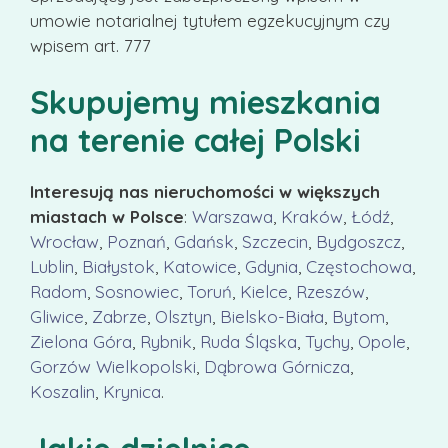
umowie notarialnej tytułem egzekucyjnym czy
wpisem art. 777
Skupujemy mieszkania
na terenie całej Polski
Interesują nas nieruchomości w większych
miastach w Polsce
:
Warszawa
,
Kraków
,
Łódź
,
Wrocław
,
Poznań
,
Gdańsk
,
Szczecin
,
Bydgoszcz
,
Lublin
,
Białystok
,
Katowice
,
Gdynia
,
Częstochowa
,
Radom
,
Sosnowiec
,
Toruń
,
Kielce
,
Rzeszów
,
Gliwice
,
Zabrze
,
Olsztyn
,
Bielsko-Biała
,
Bytom
,
Zielona Góra
,
Rybnik
,
Ruda Śląska
,
Tychy
,
Opole
,
Gorzów Wielkopolski
,
Dąbrowa Górnicza
,
Koszalin
,
Krynica
.