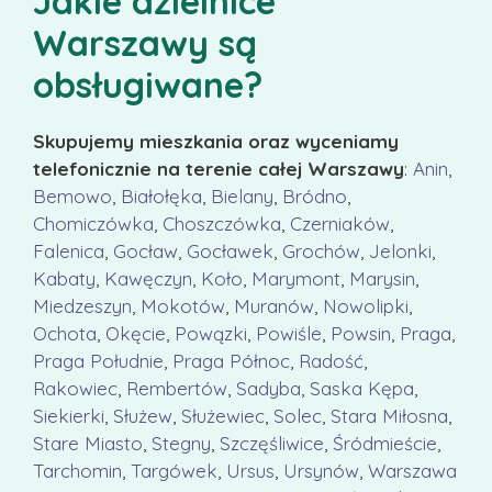
Jakie dzielnice
Warszawy są
obsługiwane?
Skupujemy mieszkania oraz wyceniamy
telefonicznie na terenie całej Warszawy
:
Anin
,
Bemowo
,
Białołęka
,
Bielany
,
Bródno
,
Chomiczówka
,
Choszczówka
,
Czerniaków
,
Falenica
,
Gocław
,
Gocławek
,
Grochów
,
Jelonki
,
Kabaty
,
Kawęczyn
,
Koło
,
Marymont
,
Marysin
,
Miedzeszyn
,
Mokotów
,
Muranów
,
Nowolipki
,
Ochota
,
Okęcie
,
Powązki
,
Powiśle
,
Powsin
,
Praga
,
Praga Południe
,
Praga Północ
,
Radość
,
Rakowiec
,
Rembertów
,
Sadyba
,
Saska Kępa
,
Siekierki
,
Służew
,
Służewiec
,
Solec
,
Stara Miłosna
,
Stare Miasto
,
Stegny
,
Szczęśliwice
,
Śródmieście
,
Tarchomin
,
Targówek
,
Ursus
,
Ursynów
,
Warszawa