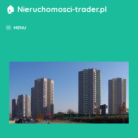
Przejdź
🏠 Nieruchomosci-trader.pl
do
treści
MENU