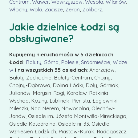
Centrum
,
Wawer
,
Wawrzyszew
,
Wesoła
,
Wilanów
,
Włochy
,
Wola
,
Zacisze
,
Żerań
,
Żoliborz
.
Jakie dzielnice Łodzi są
obsługiwane?
Kupujemy nieruchomości w 5 dzielnicach
Łodzi
:
Bałuty
,
Górna
,
Polesie
,
Śródmieście
,
Widze
w
i na wszystkich 35 osiedlach
: Andrzejów,
Bałuty Zachodnie, Bałuty-Centrum, Chojny,
Chojny-Dąbrowa, Dolina Łódki, Doły, Górniak,
Julianów-Marysin-Rogi, Karolew-Retkinia
Wschód, Koziny, Lublinek-Pienista, Łagiewniki,
Mileszki, Nad Nerem, Nowosolna, Olechów-
Janów, Osiedle im. Józefa Montwiłła-Mireckiego,
Osiedle Katedralna, Osiedle nr 33, Osiedle
Wzniesień Łódzkich, Piastów-Kurak, Radogoszcz,