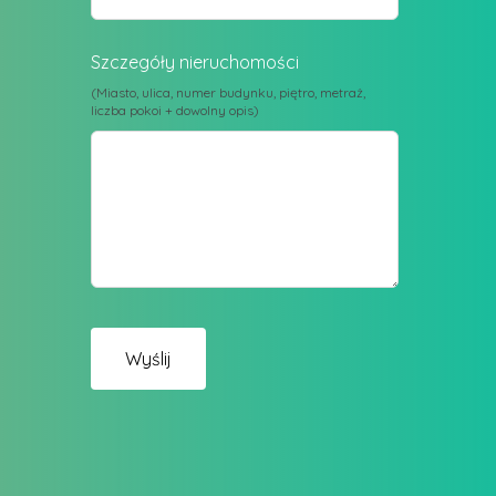
Szczegóły nieruchomości
(Miasto, ulica, numer budynku, piętro, metraż,
liczba pokoi + dowolny opis)