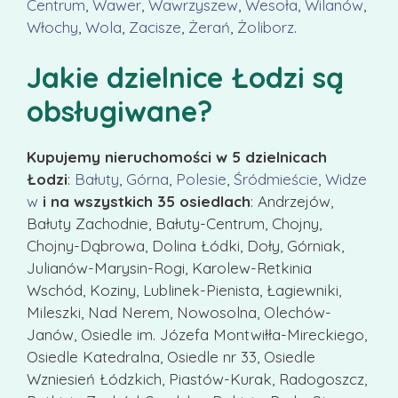
Centrum
,
Wawer
,
Wawrzyszew
,
Wesoła
,
Wilanów
,
Włochy
,
Wola
,
Zacisze
,
Żerań
,
Żoliborz
.
Jakie dzielnice Łodzi są
obsługiwane?
Kupujemy nieruchomości w 5 dzielnicach
Łodzi
:
Bałuty
,
Górna
,
Polesie
,
Śródmieście
,
Widze
w
i na wszystkich 35 osiedlach
: Andrzejów,
Bałuty Zachodnie, Bałuty-Centrum, Chojny,
Chojny-Dąbrowa, Dolina Łódki, Doły, Górniak,
Julianów-Marysin-Rogi, Karolew-Retkinia
Wschód, Koziny, Lublinek-Pienista, Łagiewniki,
Mileszki, Nad Nerem, Nowosolna, Olechów-
Janów, Osiedle im. Józefa Montwiłła-Mireckiego,
Osiedle Katedralna, Osiedle nr 33, Osiedle
Wzniesień Łódzkich, Piastów-Kurak, Radogoszcz,