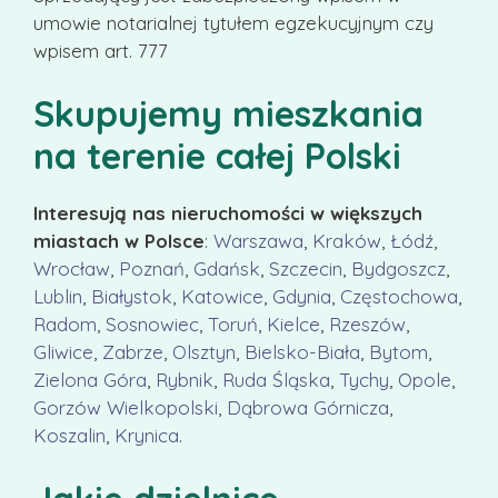
umowie notarialnej tytułem egzekucyjnym czy
wpisem art. 777
Skupujemy mieszkania
na terenie całej Polski
Interesują nas nieruchomości w większych
miastach w Polsce
:
Warszawa
,
Kraków
,
Łódź
,
Wrocław
,
Poznań
,
Gdańsk
,
Szczecin
,
Bydgoszcz
,
Lublin
,
Białystok
,
Katowice
,
Gdynia
,
Częstochowa
,
Radom
,
Sosnowiec
,
Toruń
,
Kielce
,
Rzeszów
,
Gliwice
,
Zabrze
,
Olsztyn
,
Bielsko-Biała
,
Bytom
,
Zielona Góra
,
Rybnik
,
Ruda Śląska
,
Tychy
,
Opole
,
Gorzów Wielkopolski
,
Dąbrowa Górnicza
,
Koszalin
,
Krynica
.