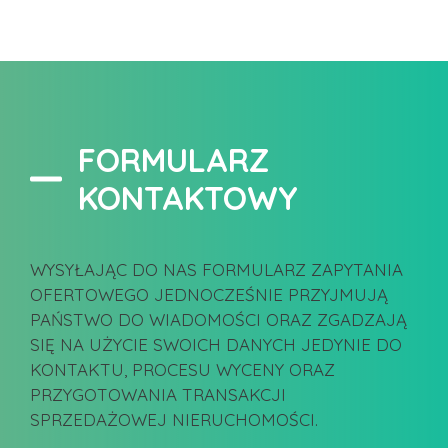
FORMULARZ
KONTAKTOWY
WYSYŁAJĄC DO NAS FORMULARZ ZAPYTANIA
OFERTOWEGO JEDNOCZEŚNIE PRZYJMUJĄ
PAŃSTWO DO WIADOMOŚCI ORAZ ZGADZAJĄ
SIĘ NA UŻYCIE SWOICH DANYCH JEDYNIE DO
KONTAKTU, PROCESU WYCENY ORAZ
PRZYGOTOWANIA TRANSAKCJI
SPRZEDAŻOWEJ NIERUCHOMOŚCI.