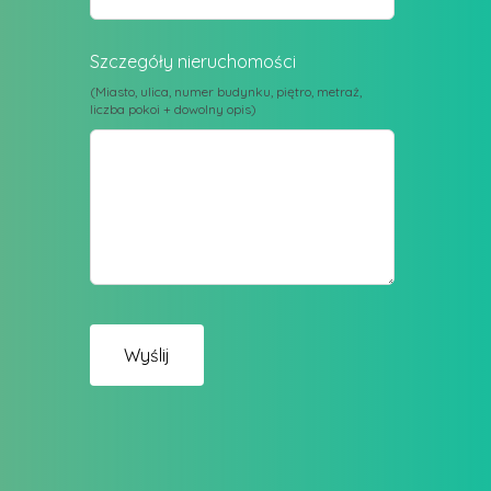
Szczegóły nieruchomości
(Miasto, ulica, numer budynku, piętro, metraż,
liczba pokoi + dowolny opis)