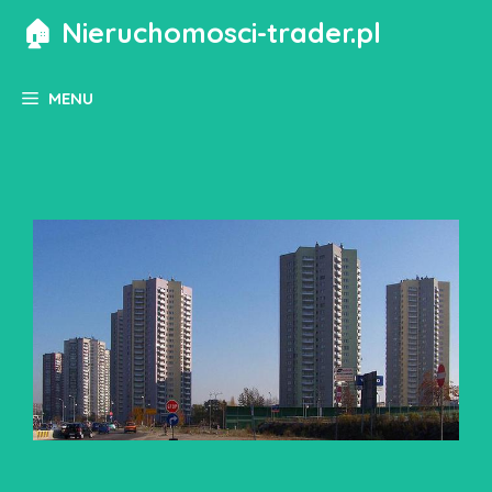
Przejdź
🏠 Nieruchomosci-trader.pl
do
treści
MENU