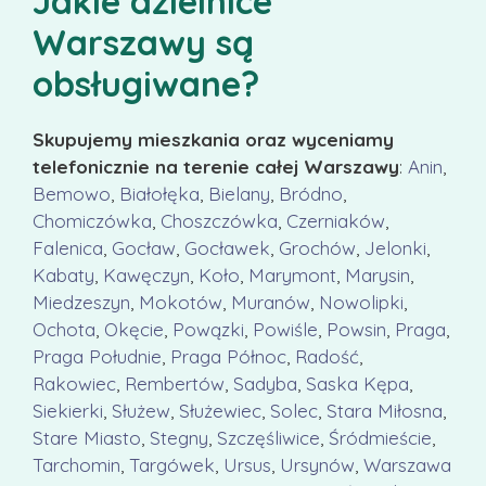
Jakie dzielnice
Warszawy są
obsługiwane?
Skupujemy mieszkania oraz wyceniamy
telefonicznie na terenie całej Warszawy
:
Anin
,
Bemowo
,
Białołęka
,
Bielany
,
Bródno
,
Chomiczówka
,
Choszczówka
,
Czerniaków
,
Falenica
,
Gocław
,
Gocławek
,
Grochów
,
Jelonki
,
Kabaty
,
Kawęczyn
,
Koło
,
Marymont
,
Marysin
,
Miedzeszyn
,
Mokotów
,
Muranów
,
Nowolipki
,
Ochota
,
Okęcie
,
Powązki
,
Powiśle
,
Powsin
,
Praga
,
Praga Południe
,
Praga Północ
,
Radość
,
Rakowiec
,
Rembertów
,
Sadyba
,
Saska Kępa
,
Siekierki
,
Służew
,
Służewiec
,
Solec
,
Stara Miłosna
,
Stare Miasto
,
Stegny
,
Szczęśliwice
,
Śródmieście
,
Tarchomin
,
Targówek
,
Ursus
,
Ursynów
,
Warszawa